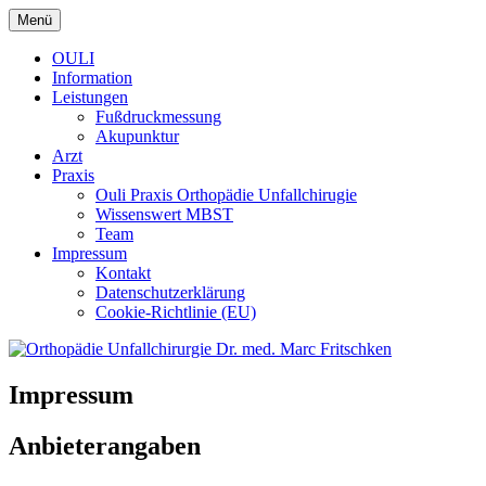
Zum
Menü
Inhalt
Praxis Berlin Steglitz Lichterfelde
Orthopädie Unfallchirurgie Dr.
springen
OULI
Information
med. Marc Fritschken
Leistungen
Fußdruckmessung
Akupunktur
Arzt
Praxis
Ouli Praxis Orthopädie Unfallchirugie
Wissenswert MBST
Team
Impressum
Kontakt
Datenschutzerklärung
Cookie-Richtlinie (EU)
Impressum
Anbieterangaben