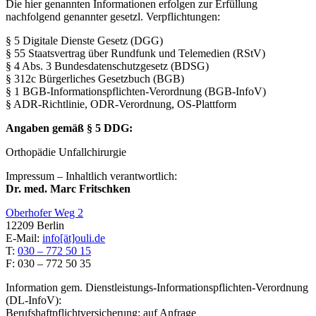
Die hier genannten Informationen erfolgen zur Erfüllung
nachfolgend genannter gesetzl. Verpflichtungen:
§ 5 Digitale Dienste Gesetz (DGG)
§ 55 Staatsvertrag über Rundfunk und Telemedien (RStV)
§ 4 Abs. 3 Bundesdatenschutzgesetz (BDSG)
§ 312c Bürgerliches Gesetzbuch (BGB)
§ 1 BGB-Informationspflichten-Verordnung (BGB-InfoV)
§ ADR-Richtlinie, ODR-Verordnung, OS-Plattform
Angaben gemäß § 5 DDG:
Orthopädie Unfallchirurgie
Impressum – Inhaltlich verantwortlich:
Dr. med. Marc Fritschken
Oberhofer Weg 2
12209 Berlin
E-Mail:
info[ät]ouli.de
T:
030 – 772 50 15
F: 030 – 772 50 35
Information gem. Dienstleistungs-Informationspflichten-Verordnung
(DL-InfoV):
Berufshaftpflichtversicherung: auf Anfrage