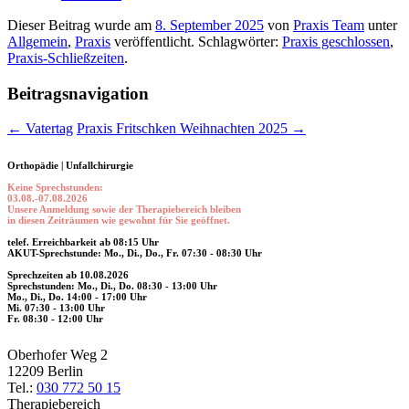
Dieser Beitrag wurde am
8. September 2025
von
Praxis Team
unter
Allgemein
,
Praxis
veröffentlicht. Schlagwörter:
Praxis geschlossen
,
Praxis-Schließzeiten
.
Beitragsnavigation
←
Vatertag
Praxis Fritschken Weihnachten 2025
→
Orthopädie | Unfallchirurgie
Keine Sprechstunden:
03.08.-07.08.2026
Unsere Anmeldung sowie der Therapiebereich bleiben
in diesen Zeiträumen wie gewohnt für Sie geöffnet.
telef. Erreichbarkeit ab 08:15 Uhr
AKUT-Sprechstunde: Mo., Di., Do., Fr. 07:30 - 08:30 Uhr
Sprechzeiten ab 10.08.2026
Sprechstunden: Mo., Di., Do. 08:30 - 13:00 Uhr
Mo., Di., Do. 14:00 - 17:00 Uhr
Mi. 07:30 - 13:00 Uhr
Fr. 08:30 - 12:00 Uhr
Oberhofer Weg 2
12209 Berlin
Tel.:
030 772 50 15
Therapiebereich