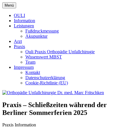
Zum
Menü
Inhalt
Praxis Berlin Steglitz Lichterfelde
Orthopädie Unfallchirurgie Dr.
springen
OULI
Information
med. Marc Fritschken
Leistungen
Fußdruckmessung
Akupunktur
Arzt
Praxis
Ouli Praxis Orthopädie Unfallchirugie
Wissenswert MBST
Team
Impressum
Kontakt
Datenschutzerklärung
Cookie-Richtlinie (EU)
Praxis – Schließzeiten während der
Berliner Sommerferien 2025
Praxis Information