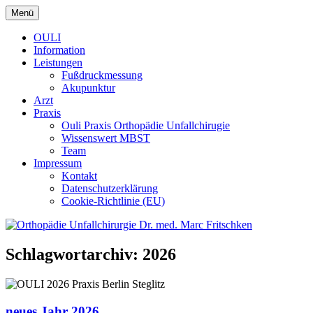
Zum
Menü
Inhalt
Praxis Berlin Steglitz Lichterfelde
Orthopädie Unfallchirurgie Dr.
springen
OULI
Information
Leistungen
Fußdruckmessung
Akupunktur
Arzt
Praxis
Ouli Praxis Orthopädie Unfallchirugie
Wissenswert MBST
Team
Impressum
Kontakt
Datenschutzerklärung
Cookie-Richtlinie (EU)
Schlagwortarchiv:
2026
neues Jahr 2026