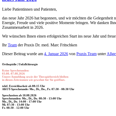
Liebe Patientinnen und Patienten,
das neue Jahr 2026 hat begonnen, und wir möchten die Gelegenheit 
Energie, Freude und viele positive Momente bringen. Wir danken Ihne
Zusammenarbeit in 2026.
Wir wünschen Ihnen einen erfolgreichen Start ins neue Jahr und freu
Ihr
Team
der Praxis Dr. med. Marc Fritschken
Dieser Beitrag wurde am
4. Januar 2026
von
Praxis Team
unter
Allg
Orthopädie | Unfallchirurgie
Keine Sprechstunden:
03.08.-07.08.2026
Unsere Anmeldung sowie der Therapiebereich bleiben
in diesen Zeiträumen wie gewohnt für Sie geöffnet.
telef. Erreichbarkeit ab 08:15 Uhr
AKUT-Sprechstunde: Mo., Di., Do., Fr. 07:30 - 08:30 Uhr
Sprechzeiten ab 10.08.2026
Sprechstunden: Mo., Di., Do. 08:30 - 13:00 Uhr
Mo., Di., Do. 14:00 - 17:00 Uhr
Mi. 07:30 - 13:00 Uhr
Fr. 08:30 - 12:00 Uhr